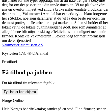
tidsplaner for alle typer oppdrag, slik at du ikke trenger å bekymre
deg for om det passer inn i din travle timeplan. Vi tar på alvor vårt
ansvar overfor miljøet ved alltid å bruke miljøvennlige produkter der
det er mulig. Vaktmester i Arendal har et sterkt rykte blant borgerne
her i Stokke, noe som garanterer at du vil få den beste servicen fra
de mest profesjonelle arbeiderne på markedet. Siden vi holder til her
lokalt vet vi de lokale bygningsreglene godt, noe som garanterer at
alle jobbene blir utført raskt og effektivitet sammenlignet med andre
firmaer. Kontakte Vaktmesteren I Stokke idag for mer informasjon
om deres tjenester!
Vaktmester Marcussen AS
Kystveien 173, 4842 Arendal
Pristilbud
Få tilbud på jobben
Du får tilbud fra relevante fagfolk.
Fyll inn et kort skjema
Norge Online
Hele Norges bedriftskatalog samlet på ett sted. Finn firmaer, steder