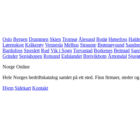
Oslo
Bergen
Drammen
Skien
Tromsø
Ålesund
Bodø
Hønefoss
Hald
Lørenskog
Kråkerøy
Vennesla
Melhus
Straume
Brønnøysund
Sandne
Bardufoss
Storslett
Rud
Vik i Sogn
Torvastad
Borkenes
Beitstad
Sann
Grinder
Senjahopen
Rotsund
Eidslandet
Breivikbotn
Åmotsdal
Sjusj
Norge Online
Hele Norges bedriftskatalog samlet på ett sted. Finn firmaer, steder o
Hjem
Sidekart
Kontakt