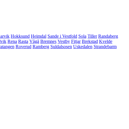
arvik
Hokksund
Heimdal
Sande i Vestfold
Sola
Tiller
Randaberg
vik
Rena
Rasta
Vågå
Bremnes
Vestby
Fitjar
Brekstad
Kvelde
atangen
Roverud
Ramberg
Suldalsosen
Uskedalen
Strandebarm