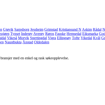
en
Gjøvik
Sarpsborg
Jessheim
Grimstad
Kristiansund N
Askim
Rådal
N
ssjøen
Tynset
Inderøy
Averøy
Røros
Fauske
Hemsedal
Eiksmarka
God
idal
Vikeså
Morvik
Snertingdal
Vigra
Ellingsøy
Tofte
Vikedal
Kvål
Gr
øen
Naustbukta
Ånstad
Oldedalen
g bransjer med en enkel og rask søkeopplevelse.