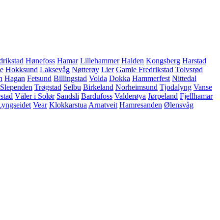
drikstad
Hønefoss
Hamar
Lillehammer
Halden
Kongsberg
Harstad
e
Hokksund
Laksevåg
Nøtterøy
Lier
Gamle Fredrikstad
Tolvsrød
n
Hagan
Fetsund
Billingstad
Volda
Dokka
Hammerfest
Nittedal
Slependen
Trøgstad
Selbu
Birkeland
Norheimsund
Tjodalyng
Vanse
stad
Våler i Solør
Sandsli
Bardufoss
Valderøya
Jørpeland
Fjellhamar
Lyngseidet
Vear
Klokkarstua
Arnatveit
Hamresanden
Ølensvåg