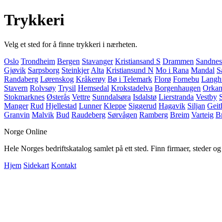
Trykkeri
Velg et sted for å finne trykkeri i nærheten.
Oslo
Trondheim
Bergen
Stavanger
Kristiansand S
Drammen
Sandnes
Gjøvik
Sarpsborg
Steinkjer
Alta
Kristiansund N
Mo i Rana
Mandal
S
Randaberg
Lørenskog
Kråkerøy
Bø i Telemark
Florø
Fornebu
Langh
Stavern
Rolvsøy
Trysil
Hemsedal
Krokstadelva
Borgenhaugen
Orkan
Stokmarknes
Østerås
Vettre
Sunndalsøra
Isdalstø
Lierstranda
Vestby
Manger
Rud
Hjellestad
Lunner
Kleppe
Siggerud
Hagavik
Siljan
Geit
Granvin
Malvik
Bud
Raudeberg
Sørvågen
Ramberg
Breim
Varteig
Br
Norge Online
Hele Norges bedriftskatalog samlet på ett sted. Finn firmaer, steder o
Hjem
Sidekart
Kontakt