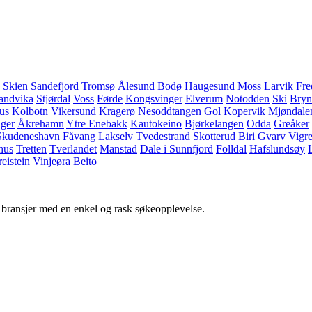
Skien
Sandefjord
Tromsø
Ålesund
Bodø
Haugesund
Moss
Larvik
Fre
andvika
Stjørdal
Voss
Førde
Kongsvinger
Elverum
Notodden
Ski
Bryn
us
Kolbotn
Vikersund
Kragerø
Nesoddtangen
Gol
Kopervik
Mjøndale
ger
Åkrehamn
Ytre Enebakk
Kautokeino
Bjørkelangen
Odda
Greåker
Skudeneshavn
Fåvang
Lakselv
Tvedestrand
Skotterud
Biri
Gvarv
Vigre
hus
Tretten
Tverlandet
Manstad
Dale i Sunnfjord
Folldal
Hafslundsøy
eistein
Vinjeøra
Beito
g bransjer med en enkel og rask søkeopplevelse.