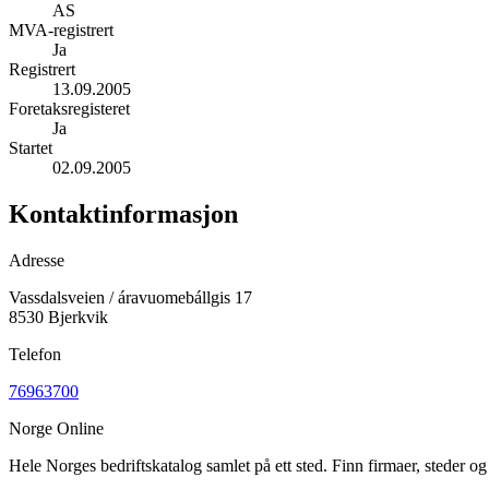
AS
MVA-registrert
Ja
Registrert
13.09.2005
Foretaksregisteret
Ja
Startet
02.09.2005
Kontaktinformasjon
Adresse
Vassdalsveien / áravuomebállgis 17
8530 Bjerkvik
Telefon
76963700
Norge Online
Hele Norges bedriftskatalog samlet på ett sted. Finn firmaer, steder o