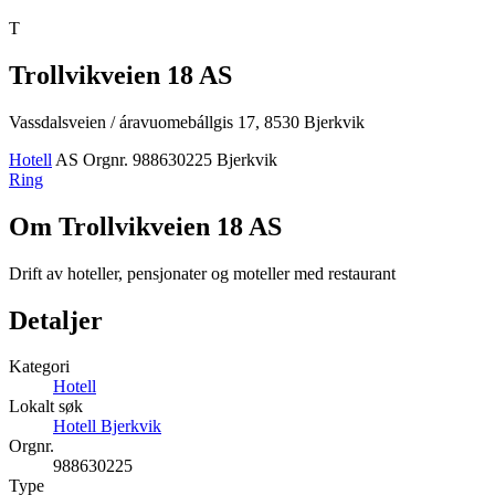
T
Trollvikveien 18 AS
Vassdalsveien / áravuomebállgis 17, 8530 Bjerkvik
Hotell
AS
Orgnr. 988630225
Bjerkvik
Ring
Om Trollvikveien 18 AS
Drift av hoteller, pensjonater og moteller med restaurant
Detaljer
Kategori
Hotell
Lokalt søk
Hotell Bjerkvik
Orgnr.
988630225
Type