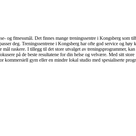
else- og fitnessmål. Det finnes mange treningssentre i Kongsberg som til
asser deg. Treningssentrene i Kongsberg har ofte god service og høy kval
mål raskere. I tillegg til det store utvalget av treningsprogrammer, kan
okusere på de beste resultatene for din helse og velvære. Med sitt stor
 stor kommersiell gym eller en mindre lokal studio med spesialiserte progr