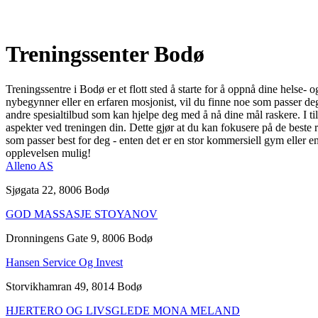
Treningssenter Bodø
Treningssentre i Bodø er et flott sted å starte for å oppnå dine helse-
nybegynner eller en erfaren mosjonist, vil du finne noe som passer deg.
andre spesialtilbud som kan hjelpe deg med å nå dine mål raskere. I ti
aspekter ved treningen din. Dette gjør at du kan fokusere på de beste r
som passer best for deg - enten det er en stor kommersiell gym eller en
opplevelsen mulig!
Alleno AS
Sjøgata 22, 8006 Bodø
GOD MASSASJE STOYANOV
Dronningens Gate 9, 8006 Bodø
Hansen Service Og Invest
Storvikhamran 49, 8014 Bodø
HJERTERO OG LIVSGLEDE MONA MELAND