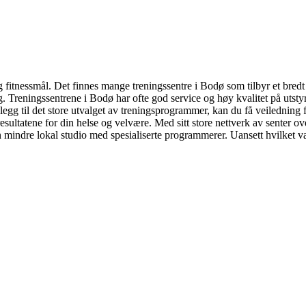
 og fitnessmål. Det finnes mange treningssentre i Bodø som tilbyr et bre
 Treningssentrene i Bodø har ofte god service og høy kvalitet på utstyr 
llegg til det store utvalget av treningsprogrammer, kan du få veiledning
esultatene for din helse og velvære. Med sitt store nettverk av senter ov
 mindre lokal studio med spesialiserte programmerer. Uansett hvilket valg