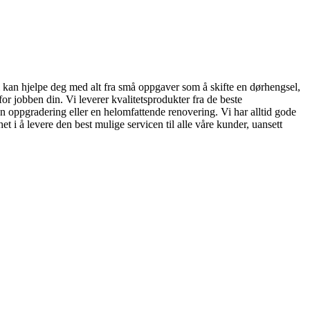
 vi kan hjelpe deg med alt fra små oppgaver som å skifte en dørhengsel,
for jobben din. Vi leverer kvalitetsprodukter fra de beste
liten oppgradering eller en helomfattende renovering. Vi har alltid gode
t i å levere den best mulige servicen til alle våre kunder, uansett