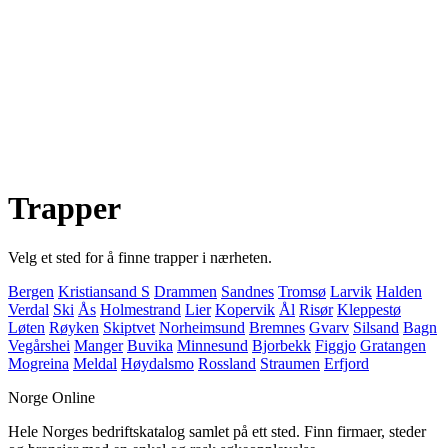
Trapper
Velg et sted for å finne trapper i nærheten.
Bergen
Kristiansand S
Drammen
Sandnes
Tromsø
Larvik
Halden
Verdal
Ski
Ås
Holmestrand
Lier
Kopervik
Ål
Risør
Kleppestø
Løten
Røyken
Skiptvet
Norheimsund
Bremnes
Gvarv
Silsand
Bagn
Vegårshei
Manger
Buvika
Minnesund
Bjorbekk
Figgjo
Gratangen
Mogreina
Meldal
Høydalsmo
Rossland
Straumen
Erfjord
Norge Online
Hele Norges bedriftskatalog samlet på ett sted. Finn firmaer, steder