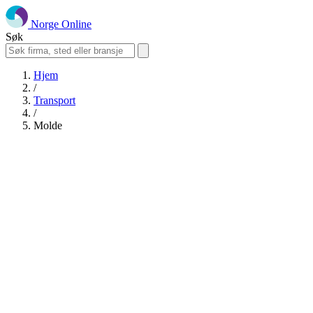
Norge Online
Søk
Hjem
/
Transport
/
Molde