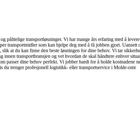
og pålitelige transportløsninger. Vi har mange års erfaring med å levere kva
 typer transportmidler som kan hjelpe deg med å få jobben gjort. Uansett 
er, slik at du kan finne den beste løsningen for dine behov. Vi tar sikkerhe
ing innen transportbransjen og vet hvordan de skal håndtere enhver sit
om passer dine behov perfekt. Vi jobber hardt for å holde kostnadene ne
Hvis du trenger profesjonell logistikk- eller transportservice i Molde-omr