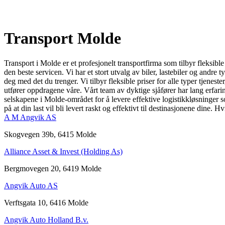
Transport Molde
Transport i Molde er et profesjonelt transportfirma som tilbyr fleksible 
den beste servicen. Vi har et stort utvalg av biler, lastebiler og andre
deg med det du trenger. Vi tilbyr fleksible priser for alle typer tjenest
utfører oppdragene våre. Vårt team av dyktige sjåfører har lang erfar
selskapene i Molde-området for å levere effektive logistikkløsninger s
på at din last vil bli levert raskt og effektivt til destinasjonene dine. 
A M Angvik AS
Skogvegen 39b, 6415 Molde
Alliance Asset & Invest (Holding As)
Bergmovegen 20, 6419 Molde
Angvik Auto AS
Verftsgata 10, 6416 Molde
Angvik Auto Holland B.v.