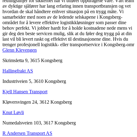
retningslinjer for sikkerhet når vi utfører oppdragene våre. Vårt team
av dyktige sjåfører har lang erfaring innen transportbransjen og vet
hvordan de skal håndtere enhver situasjon på en trygg måte. Vi
samarbeider med noen av de ledende selskapene i Kongsberg-
området for å levere effektive logistikkløsninger som passer dine
behov perfekt. Vi jobber hardt for å holde kostnadene nede mens vi
gir deg den beste servicen mulig, slik at du føler deg trygg på at din
last vil bli levert raskt og effektivt til destinasjonene dine. Hvis du
trenger profesjonell logistikk- eller transportservice i Kongsberg-omr
Glenn Klevengen
Skrimsletta 9, 3615 Kongsberg
Hallingfrakt AS
Industriveien 5, 3610 Kongsberg
Kjell Hansen Transport
Kløversvingen 24, 3612 Kongsberg
Knut Løvli
Numedalsveien 103, 3617 Kongsberg
R Andersen Transport AS