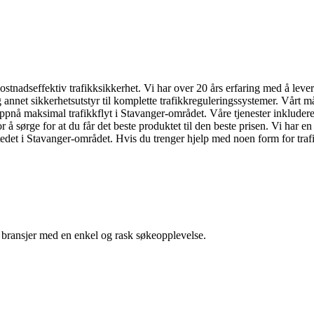
kostnadseffektiv trafikksikkerhet. Vi har over 20 års erfaring med å lever
 og annet sikkerhetsutstyr til komplette trafikkreguleringssystemer. Vårt 
kan oppnå maksimal trafikkflyt i Stavanger-området. Våre tjenester inkluder
 å sørge for at du får det beste produktet til den beste prisen. Vi har 
stedet i Stavanger-området. Hvis du trenger hjelp med noen form for traf
g bransjer med en enkel og rask søkeopplevelse.