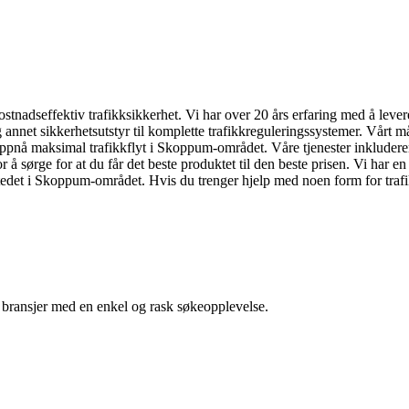
stnadseffektiv trafikksikkerhet. Vi har over 20 års erfaring med å levere
 og annet sikkerhetsutstyr til komplette trafikkreguleringssystemer. Vårt 
 kan oppnå maksimal trafikkflyt i Skoppum-området. Våre tjenester inkluder
 å sørge for at du får det beste produktet til den beste prisen. Vi har 
 stedet i Skoppum-området. Hvis du trenger hjelp med noen form for traf
g bransjer med en enkel og rask søkeopplevelse.