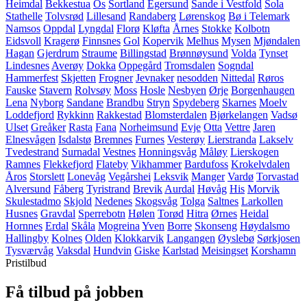
Heimdal
Bekkestua
Os
Sortland
Egersund
Sande i Vestfold
Sola
Stathelle
Tolvsrød
Lillesand
Randaberg
Lørenskog
Bø i Telemark
Namsos
Oppdal
Lyngdal
Florø
Kløfta
Årnes
Stokke
Kolbotn
Eidsvoll
Kragerø
Finnsnes
Gol
Kopervik
Melhus
Mysen
Mjøndalen
Hagan
Gjerdrum
Straume
Billingstad
Brønnøysund
Volda
Tynset
Lindesnes
Averøy
Dokka
Oppegård
Tromsdalen
Sogndal
Hammerfest
Skjetten
Frogner
Jevnaker
nesodden
Nittedal
Røros
Fauske
Stavern
Rolvsøy
Moss
Hosle
Nesbyen
Ørje
Borgenhaugen
Lena
Nyborg
Sandane
Brandbu
Stryn
Spydeberg
Skarnes
Moelv
Loddefjord
Rykkinn
Rakkestad
Blomsterdalen
Bjørkelangen
Vadsø
Ulset
Greåker
Rasta
Fana
Norheimsund
Evje
Otta
Vettre
Jaren
Elnesvågen
Isdalstø
Bremnes
Furnes
Vesterøy
Lierstranda
Lakselv
Tvedestrand
Surnadal
Vestnes
Honningsvåg
Måløy
Lierskogen
Ramnes
Flekkefjord
Flateby
Vikhammer
Bardufoss
Krokelvdalen
Åros
Storslett
Lonevåg
Vegårshei
Leksvik
Manger
Vardø
Torvastad
Alversund
Fåberg
Tyristrand
Brevik
Aurdal
Høvåg
His
Morvik
Skulestadmo
Skjold
Nedenes
Skogsvåg
Tolga
Saltnes
Larkollen
Husnes
Gravdal
Sperrebotn
Hølen
Torød
Hitra
Ørnes
Heidal
Hornnes
Erdal
Skåla
Mogreina
Yven
Borre
Skonseng
Høydalsmo
Hallingby
Kolnes
Olden
Klokkarvik
Langangen
Øyslebø
Sørkjosen
Tysværvåg
Vaksdal
Hundvin
Giske
Karlstad
Meisingset
Korshamn
Pristilbud
Få tilbud på jobben