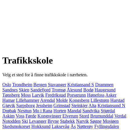
Trafikkskole
Velg et sted for å finne trafikkskole i nærheten.
Oslo
Trondheim
Bergen
Stavanger
Kristiansand S
Drammen
Sandnes
Skien
Sandefjord
Tromsø
Ålesund
Bodø
Haugesund
Tønsberg
Moss
Larvik
Fredrikstad
Porsgrunn
Hønefoss
Asker
Hamar
Lillehammer
Arendal
Molde
Kongsberg
Lillestrøm
Harstad
Gjøvik
Sarpsborg
Jessheim
Grimstad
Steinkjer
Alta
Kristiansund N
Drøbak
Nesttun
Mo i Rana
Horten
Mandal
Sandvika
Stjørdal
Askim
Voss
Førde
Kongsvinger
Elverum
Stord
Brumunddal
Verdal
Notodden
Ski
Levanger
Bryne
Stabekk
Narvik
Søgne
Mosjøen
Skedsmokorset
Hokksund
Laksevåg
Ås
Nøtterøy
Fyllingsdalen