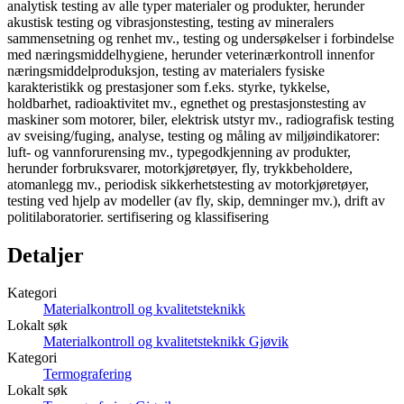
analytisk testing av alle typer materialer og produkter, herunder
akustisk testing og vibrasjonstesting, testing av mineralers
sammensetning og renhet mv., testing og undersøkelser i forbindelse
med næringsmiddelhygiene, herunder veterinærkontroll innenfor
næringsmiddelproduksjon, testing av materialers fysiske
karakteristikk og prestasjoner som f.eks. styrke, tykkelse,
holdbarhet, radioaktivitet mv., egnethet og prestasjonstesting av
maskiner som motorer, biler, elektrisk utstyr mv., radiografisk testing
av sveising/fuging, analyse, testing og måling av miljøindikatorer:
luft- og vannforurensing mv., typegodkjenning av produkter,
herunder forbruksvarer, motorkjøretøyer, fly, trykkbeholdere,
atomanlegg mv., periodisk sikkerhetstesting av motorkjøretøyer,
testing ved hjelp av modeller (av fly, skip, demninger mv.), drift av
politilaboratorier. sertifisering og klassifisering
Detaljer
Kategori
Materialkontroll og kvalitetsteknikk
Lokalt søk
Materialkontroll og kvalitetsteknikk Gjøvik
Kategori
Termografering
Lokalt søk