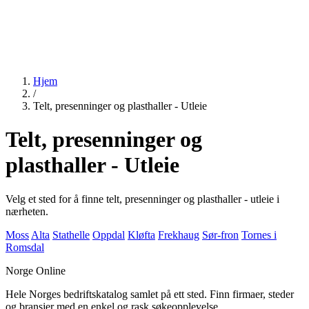
Hjem
/
Telt, presenninger og plasthaller - Utleie
Telt, presenninger og
plasthaller - Utleie
Velg et sted for å finne telt, presenninger og plasthaller - utleie i
nærheten.
Moss
Alta
Stathelle
Oppdal
Kløfta
Frekhaug
Sør-fron
Tornes i
Romsdal
Norge Online
Hele Norges bedriftskatalog samlet på ett sted. Finn firmaer, steder
og bransjer med en enkel og rask søkeopplevelse.