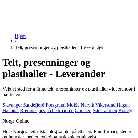
Hjem
/
Telt, presenninger og plasthaller - Leverandør
Telt, presenninger og
plasthaller - Leverandør
Velg et sted for å finne telt, presenninger og plasthaller - leverandør i
nærheten.
Stavanger
Sandefjord
Porsgrunn
Molde
Narvik
Vikersund
Hagan
Hakadal
Bremnes
nes på hedmarken
Gursken
Sørstraumen
Brasøy
Norge Online
Hele Norges bedriftskatalog samlet på ett sted. Finn firmaer, steder
og bransjer med en enkel og rask søkeopplevelse.