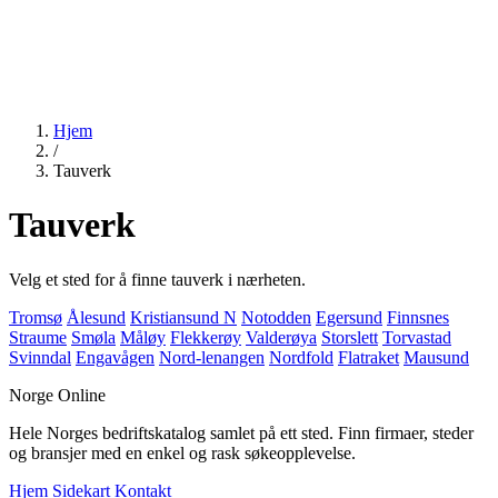
Hjem
/
Tauverk
Tauverk
Velg et sted for å finne tauverk i nærheten.
Tromsø
Ålesund
Kristiansund N
Notodden
Egersund
Finnsnes
Straume
Smøla
Måløy
Flekkerøy
Valderøya
Storslett
Torvastad
Svinndal
Engavågen
Nord-lenangen
Nordfold
Flatraket
Mausund
Norge Online
Hele Norges bedriftskatalog samlet på ett sted. Finn firmaer, steder
og bransjer med en enkel og rask søkeopplevelse.
Hjem
Sidekart
Kontakt