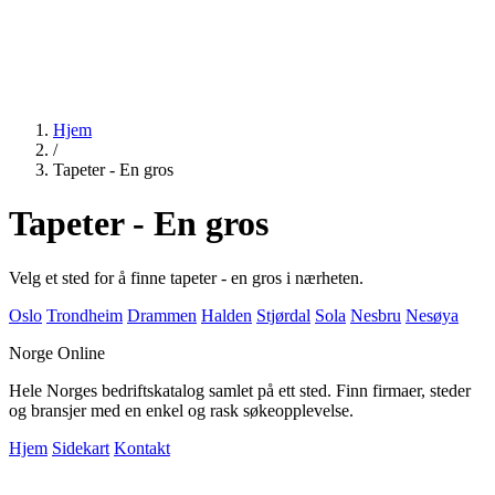
Hjem
/
Tapeter - En gros
Tapeter - En gros
Velg et sted for å finne tapeter - en gros i nærheten.
Oslo
Trondheim
Drammen
Halden
Stjørdal
Sola
Nesbru
Nesøya
Norge Online
Hele Norges bedriftskatalog samlet på ett sted. Finn firmaer, steder
og bransjer med en enkel og rask søkeopplevelse.
Hjem
Sidekart
Kontakt