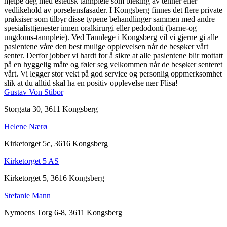
hjelpe deg med estetisk tannpleie som bleking av tenner eller
vedlikehold av porselensfasader. I Kongsberg finnes det flere private
praksiser som tilbyr disse typene behandlinger sammen med andre
spesialisttjenester innen oralkirurgi eller pedodonti (barne-og
ungdoms-tannpleie). Ved Tannlege i Kongsberg vil vi gjerne gi alle
pasientene våre den best mulige opplevelsen når de besøker vårt
senter. Derfor jobber vi hardt for å sikre at alle pasientene blir mottatt
på en hyggelig måte og føler seg velkommen når de besøker senteret
vårt. Vi legger stor vekt på god service og personlig oppmerksomhet
slik at du alltid skal ha en positiv opplevelse nær Flisa!
Gustav Von Stibor
Storgata 30, 3611 Kongsberg
Helene Nærø
Kirketorget 5c, 3616 Kongsberg
Kirketorget 5 AS
Kirketorget 5, 3616 Kongsberg
Stefanie Mann
Nymoens Torg 6-8, 3611 Kongsberg