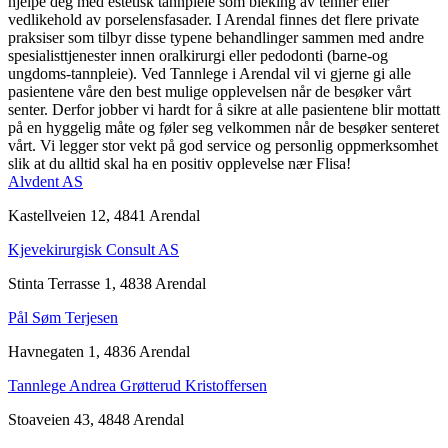
hjelpe deg med estetisk tannpleie som bleking av tenner eller
vedlikehold av porselensfasader. I Arendal finnes det flere private
praksiser som tilbyr disse typene behandlinger sammen med andre
spesialisttjenester innen oralkirurgi eller pedodonti (barne-og
ungdoms-tannpleie). Ved Tannlege i Arendal vil vi gjerne gi alle
pasientene våre den best mulige opplevelsen når de besøker vårt
senter. Derfor jobber vi hardt for å sikre at alle pasientene blir mottatt
på en hyggelig måte og føler seg velkommen når de besøker senteret
vårt. Vi legger stor vekt på god service og personlig oppmerksomhet
slik at du alltid skal ha en positiv opplevelse nær Flisa!
Alvdent AS
Kastellveien 12, 4841 Arendal
Kjevekirurgisk Consult AS
Stinta Terrasse 1, 4838 Arendal
Pål Søm Terjesen
Havnegaten 1, 4836 Arendal
Tannlege Andrea Grøtterud Kristoffersen
Stoaveien 43, 4848 Arendal