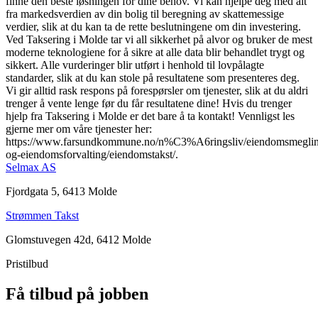
finne den beste løsningen for dine behov. Vi kan hjelpe deg med alt
fra markedsverdien av din bolig til beregning av skattemessige
verdier, slik at du kan ta de rette beslutningene om din investering.
Ved Taksering i Molde tar vi all sikkerhet på alvor og bruker de mest
moderne teknologiene for å sikre at alle data blir behandlet trygt og
sikkert. Alle vurderinger blir utført i henhold til lovpålagte
standarder, slik at du kan stole på resultatene som presenteres deg.
Vi gir alltid rask respons på forespørsler om tjenester, slik at du aldri
trenger å vente lenge før du får resultatene dine! Hvis du trenger
hjelp fra Taksering i Molde er det bare å ta kontakt! Vennligst les
gjerne mer om våre tjenester her:
https://www.farsundkommune.no/n%C3%A6ringsliv/eiendomsmegli
og-eiendomsforvalting/eiendomstakst/.
Selmax AS
Fjordgata 5, 6413 Molde
Strømmen Takst
Glomstuvegen 42d, 6412 Molde
Pristilbud
Få tilbud på jobben