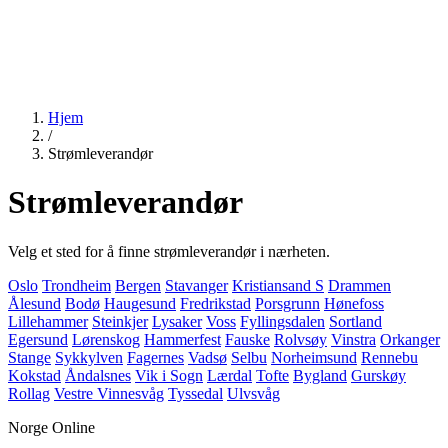
Hjem
/
Strømleverandør
Strømleverandør
Velg et sted for å finne strømleverandør i nærheten.
Oslo
Trondheim
Bergen
Stavanger
Kristiansand S
Drammen
Ålesund
Bodø
Haugesund
Fredrikstad
Porsgrunn
Hønefoss
Lillehammer
Steinkjer
Lysaker
Voss
Fyllingsdalen
Sortland
Egersund
Lørenskog
Hammerfest
Fauske
Rolvsøy
Vinstra
Orkanger
Stange
Sykkylven
Fagernes
Vadsø
Selbu
Norheimsund
Rennebu
Kokstad
Åndalsnes
Vik i Sogn
Lærdal
Tofte
Bygland
Gurskøy
Rollag
Vestre Vinnesvåg
Tyssedal
Ulvsvåg
Norge Online