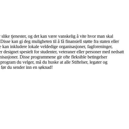
 slike tjenester, og det kan være vanskelig å vite hvor man skal
sse kan gi deg muligheten til å få finansiell støtte fra staten eller
e kan inkludere lokale veldedige organisasjoner, fagforeninger,
designet spesielt for studenter, veteraner eller personer med nedsatt
isasjoner. Disse programmene gir ofte fleksible betingelser
program du velger, må du huske at alle Stiftelser, legater og
e før du sender inn en søknad!