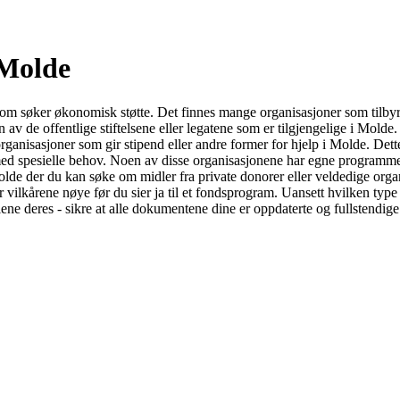
 Molde
de som søker økonomisk støtte. Det finnes mange organisasjoner som tilbyr
 de offentlige stiftelsene eller legatene som er tilgjengelige i Molde. Di
rganisasjoner som gir stipend eller andre former for hjelp i Molde. Dett
 med spesielle behov. Noen av disse organisasjonene har egne programmer 
de der du kan søke om midler fra private donorer eller veldedige organ
vilkårene nøye før du sier ja til et fondsprogram. Uansett hvilken type 
lene deres - sikre at alle dokumentene dine er oppdaterte og fullstendig