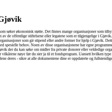
 Gjøvik
 de som søker økonomisk støtte. Det finnes mange organisasjoner som tilby
 de offentlige stiftelsene eller legatene som er tilgjengelige i Gjøvik. Di
rganisasjoner som gir stipend eller andre former for hjelp i Gjøvik. Det
 med spesielle behov. Noen av disse organisasjonene har egne programmer 
vik der du kan søke om midler fra private donorer eller veldedige orga
vilkårene nøye før du sier ja til et fondsprogram. Uansett hvilken type 
dlene deres - sikre at alle dokumentene dine er oppdaterte og fullstendi