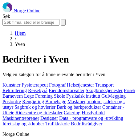
Norge Online
Søk
Hjem
/
Yven
Bedrifter i Yven
Velg en kategori for å finne relevante bedrifter i Yven.
Kunstner
Fysioterapeut
Fotograf
Helsetjenester
Transport
Rekruttering
Reisebyrå
Eiendomsforvalter
Skogbrukstjenester
Frisør
Barnevern
Lege
Forening
Skole
Fysikalsk institutt
Gulvlegging
Postordre
Rengjøring
Barnehage
Maskiner, motorer, -deler og -
utstyr
Sagbruk og høvlerier
Bark og barkprodukter
Container -
Utleie
Ridesentre og rideskoler
Catering
Husdyrhold
Maskinentreprenør
Designer
Data - programvare og -utvikling
Idrettslag og -klubber
Trafikkskole
Bedriftsrådgiver
Norge Online