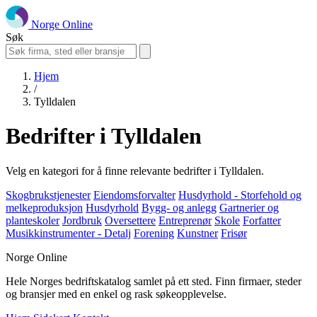
Norge Online
Søk
Hjem
/
Tylldalen
Bedrifter i Tylldalen
Velg en kategori for å finne relevante bedrifter i Tylldalen.
Skogbrukstjenester
Eiendomsforvalter
Husdyrhold - Storfehold og
melkeproduksjon
Husdyrhold
Bygg- og anlegg
Gartnerier og
planteskoler
Jordbruk
Oversettere
Entreprenør
Skole
Forfatter
Musikkinstrumenter - Detalj
Forening
Kunstner
Frisør
Norge Online
Hele Norges bedriftskatalog samlet på ett sted. Finn firmaer, steder
og bransjer med en enkel og rask søkeopplevelse.