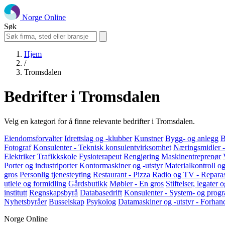
Norge Online
Søk
Hjem
/
Tromsdalen
Bedrifter i Tromsdalen
Velg en kategori for å finne relevante bedrifter i Tromsdalen.
Eiendomsforvalter
Idrettslag og -klubber
Kunstner
Bygg- og anlegg
B
Fotograf
Konsulenter - Teknisk konsulentvirksomhet
Næringsmidler -
Elektriker
Trafikkskole
Fysioterapeut
Rengjøring
Maskinentreprenør
Porter og industriporter
Kontormaskiner og -utstyr
Materialkontroll og
gros
Personlig tjenesteyting
Restaurant - Pizza
Radio og TV - Repara
utleie og formidling
Gårdsbutikk
Møbler - En gros
Stiftelser, legater
institutt
Regnskapsbyrå
Databasedrift
Konsulenter - System- og prog
Nyhetsbyråer
Busselskap
Psykolog
Datamaskiner og -utstyr - Forhan
Norge Online