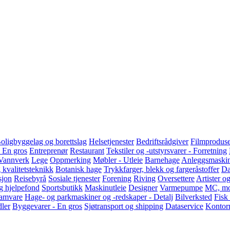
oligbyggelag og borettslag
Helsetjenester
Bedriftsrådgiver
Filmproduse
 En gros
Entreprenør
Restaurant
Tekstiler og -utstyrsvarer - Forretning
Vannverk
Lege
Oppmerking
Møbler - Utleie
Barnehage
Anleggsmaski
 kvalitetsteknikk
Botanisk hage
Trykkfarger, blekk og fargeråstoffer
Da
sjon
Reisebyrå
Sosiale tjenester
Forening
Riving
Oversettere
Artister og
 og hjelpefond
Sportsbutikk
Maskinutleie
Designer
Varmepumpe
MC, mo
ramvare
Hage- og parkmaskiner og -redskaper - Detalj
Bilverksted
Fisk
dler
Byggevarer - En gros
Sjøtransport og shipping
Dataservice
Kontorm