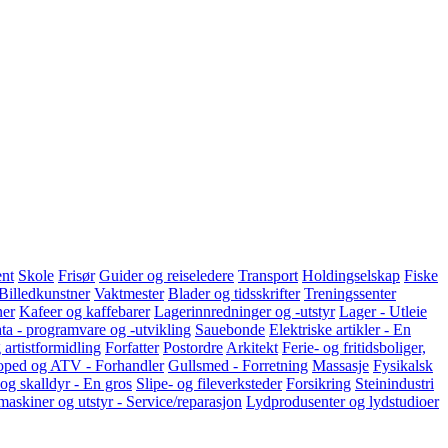
nt
Skole
Frisør
Guider og reiseledere
Transport
Holdingselskap
Fiske
Billedkunstner
Vaktmester
Blader og tidsskrifter
Treningssenter
ner
Kafeer og kaffebarer
Lagerinnredninger og -utstyr
Lager - Utleie
ta - programvare og -utvikling
Sauebonde
Elektriske artikler - En
 artistformidling
Forfatter
Postordre
Arkitekt
Ferie- og fritidsboliger,
ped og ATV - Forhandler
Gullsmed - Forretning
Massasje
Fysikalsk
 og skalldyr - En gros
Slipe- og fileverksteder
Forsikring
Steinindustri
askiner og utstyr - Service/reparasjon
Lydprodusenter og lydstudioer