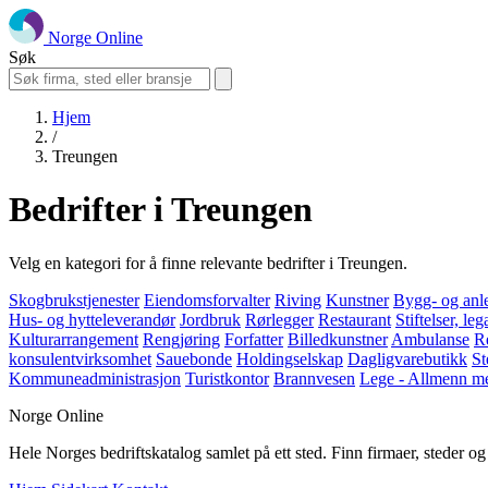
Norge Online
Søk
Hjem
/
Treungen
Bedrifter i Treungen
Velg en kategori for å finne relevante bedrifter i Treungen.
Skogbrukstjenester
Eiendomsforvalter
Riving
Kunstner
Bygg- og anl
Hus- og hytteleverandør
Jordbruk
Rørlegger
Restaurant
Stiftelser, le
Kulturarrangement
Rengjøring
Forfatter
Billedkunstner
Ambulanse
Re
konsulentvirksomhet
Sauebonde
Holdingselskap
Dagligvarebutikk
St
Kommuneadministrasjon
Turistkontor
Brannvesen
Lege - Allmenn me
Norge Online
Hele Norges bedriftskatalog samlet på ett sted. Finn firmaer, steder o