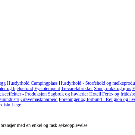
egg
Husdyrhold
Campingplass
Husdyrhold - Storfehold og melkeprodu
gater og hjelpefond
Fysioterapeut
Trevarefabrikker
Sand, pukk og grus
F
iseeffekter - Produksjon
Sagbruk og høvlerier
Hotell
Ferie- og fritidsb
einindustri
Gravemaskinarbeid
Foreninger og forbund - Religion og liv
disin
Lege
g bransjer med en enkel og rask søkeopplevelse.