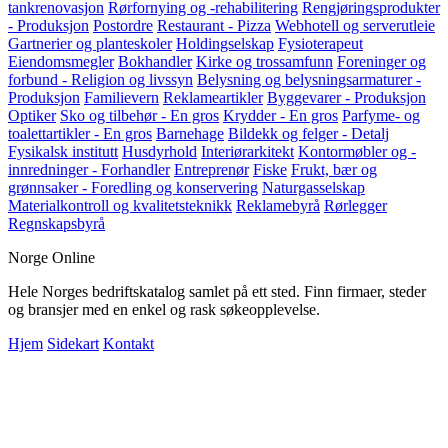
tankrenovasjon
Rørfornying og -rehabilitering
Rengjøringsprodukter
- Produksjon
Postordre
Restaurant - Pizza
Webhotell og serverutleie
Gartnerier og planteskoler
Holdingselskap
Fysioterapeut
Eiendomsmegler
Bokhandler
Kirke og trossamfunn
Foreninger og
forbund - Religion og livssyn
Belysning og belysningsarmaturer -
Produksjon
Familievern
Reklameartikler
Byggevarer - Produksjon
Optiker
Sko og tilbehør - En gros
Krydder - En gros
Parfyme- og
toalettartikler - En gros
Barnehage
Bildekk og felger - Detalj
Fysikalsk institutt
Husdyrhold
Interiørarkitekt
Kontormøbler og -
innredninger - Forhandler
Entreprenør
Fiske
Frukt, bær og
grønnsaker - Foredling og konservering
Naturgasselskap
Materialkontroll og kvalitetsteknikk
Reklamebyrå
Rørlegger
Regnskapsbyrå
Norge Online
Hele Norges bedriftskatalog samlet på ett sted. Finn firmaer, steder
og bransjer med en enkel og rask søkeopplevelse.
Hjem
Sidekart
Kontakt