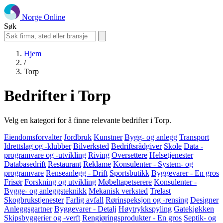
Norge Online
Søk
Hjem
/
Torp
Bedrifter i Torp
Velg en kategori for å finne relevante bedrifter i Torp.
Eiendomsforvalter
Jordbruk
Kunstner
Bygg- og anlegg
Transport
Idrettslag og -klubber
Bilverksted
Bedriftsrådgiver
Skole
Data -
programvare og -utvikling
Riving
Oversettere
Helsetjenester
Databasedrift
Restaurant
Reklame
Konsulenter - System- og
programvare
Renseanlegg - Drift
Sportsbutikk
Byggevarer - En gros
Frisør
Forskning og utvikling
Møbeltapetserere
Konsulenter -
Bygge- og anleggsteknikk
Mekanisk verksted
Trelast
Skogbrukstjenester
Farlig avfall
Rørinspeksjon og -rensing
Designer
Anleggsgartner
Byggevarer - Detalj
Høytrykkspyling
Gatekjøkken
Skipsbyggerier og -verft
Rengjøringsprodukter - En gros
Septik- og