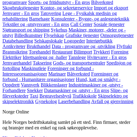
programvare
Sports- og fritidsutstyr - En gros
Bilverksted
Skogbrukstjenester
Kontor- og sekretærservice
Import og eksport
Jernvarer - En gros
Tatovering
Lege - Fysikalsk medisin og
rehabilitering
Barnehage
Konsulenter - Bygge- og anleggsteknikk
Tekstiler og -utstyrsvarer - En gros
Call Center
Sosiale tjenester
Sjøtransport og shipping
Sykehus
Maskiner, motorer, -deler og -
utstyr
Billedkunstner
Flyselskap
Grafiske tjenester
Omsorgstjenester
Databehandling
Selskapslokale
Logopeder
Interiørbutikk
Antikviteter
Brukthandel
Data - programvare og -utvikling
Flyfrakt
Brannsikring
Torghandel
Restaurant
Bilimport
Trykkeri
Forening
Elektriker
Idrettsanlegg og -haller
Tannlege
Hvitevarer - En gros
Jernvarehandel
Taksering
Gods- og transportsentraler
Spedisjon og
fortolling
Maskinutleie
Foreninger og forbund -
Interesseorganisasjoner
Marinaer
Båtverksted
Foreninger og
forbund - Humanitære organisasjoner
Hund, katt og smådyr -
Oppdrett
Vannverk
Blikkenslager
Industrimaskiner og -utstyr -
Forhandlere
Snekker
Datamaskiner og -utstyr - En gros
Slipe- og
fileverksteder
Taxi
Begravelsesbyrå
Trafikkskole
Skipselektro og
skipselektronikk
Gynekolog
Laserbehandling
Avfall og gjenvinning
Norge Online
Hele Norges bedriftskatalog samlet på ett sted. Finn firmaer, steder
og bransjer med en enkel og rask søkeopplevelse.