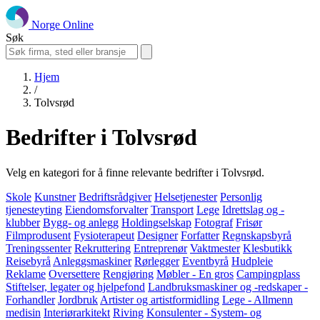
Norge Online
Søk
Hjem
/
Tolvsrød
Bedrifter i Tolvsrød
Velg en kategori for å finne relevante bedrifter i Tolvsrød.
Skole
Kunstner
Bedriftsrådgiver
Helsetjenester
Personlig
tjenesteyting
Eiendomsforvalter
Transport
Lege
Idrettslag og -
klubber
Bygg- og anlegg
Holdingselskap
Fotograf
Frisør
Filmprodusent
Fysioterapeut
Designer
Forfatter
Regnskapsbyrå
Treningssenter
Rekruttering
Entreprenør
Vaktmester
Klesbutikk
Reisebyrå
Anleggsmaskiner
Rørlegger
Eventbyrå
Hudpleie
Reklame
Oversettere
Rengjøring
Møbler - En gros
Campingplass
Stiftelser, legater og hjelpefond
Landbruksmaskiner og -redskaper -
Forhandler
Jordbruk
Artister og artistformidling
Lege - Allmenn
medisin
Interiørarkitekt
Riving
Konsulenter - System- og