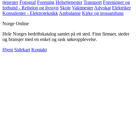
tjenester
Fotograf
Forening
Helsetjenester
Transport
Foreninger og
forbund - Religion og livssyn
Skole
Vaktmester
Advokat
Elektriker
Konsulenter - Elektroteknikk
Ambulanse
Kirke og trossamfunn
Norge Online
Hele Norges bedriftskatalog samlet på ett sted. Finn firmaer, steder
og bransjer med en enkel og rask søkeopplevelse.
Hjem
Sidekart
Kontakt