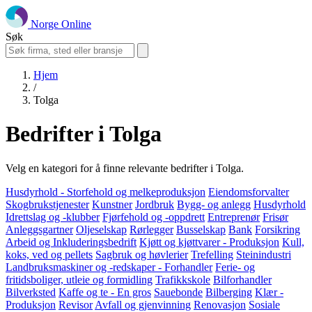
Norge Online
Søk
Hjem
/
Tolga
Bedrifter i Tolga
Velg en kategori for å finne relevante bedrifter i Tolga.
Husdyrhold - Storfehold og melkeproduksjon
Eiendomsforvalter
Skogbrukstjenester
Kunstner
Jordbruk
Bygg- og anlegg
Husdyrhold
Idrettslag og -klubber
Fjørfehold og -oppdrett
Entreprenør
Frisør
Anleggsgartner
Oljeselskap
Rørlegger
Busselskap
Bank
Forsikring
Arbeid og Inkluderingsbedrift
Kjøtt og kjøttvarer - Produksjon
Kull,
koks, ved og pellets
Sagbruk og høvlerier
Trefelling
Steinindustri
Landbruksmaskiner og -redskaper - Forhandler
Ferie- og
fritidsboliger, utleie og formidling
Trafikkskole
Bilforhandler
Bilverksted
Kaffe og te - En gros
Sauebonde
Bilberging
Klær -
Produksjon
Revisor
Avfall og gjenvinning
Renovasjon
Sosiale