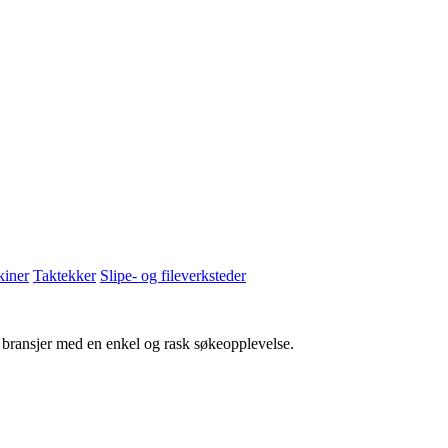
iner
Taktekker
Slipe- og fileverksteder
g bransjer med en enkel og rask søkeopplevelse.