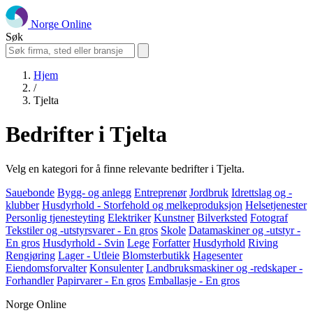
Norge Online
Søk
Hjem
/
Tjelta
Bedrifter i Tjelta
Velg en kategori for å finne relevante bedrifter i Tjelta.
Sauebonde
Bygg- og anlegg
Entreprenør
Jordbruk
Idrettslag og -
klubber
Husdyrhold - Storfehold og melkeproduksjon
Helsetjenester
Personlig tjenesteyting
Elektriker
Kunstner
Bilverksted
Fotograf
Tekstiler og -utstyrsvarer - En gros
Skole
Datamaskiner og -utstyr -
En gros
Husdyrhold - Svin
Lege
Forfatter
Husdyrhold
Riving
Rengjøring
Lager - Utleie
Blomsterbutikk
Hagesenter
Eiendomsforvalter
Konsulenter
Landbruksmaskiner og -redskaper -
Forhandler
Papirvarer - En gros
Emballasje - En gros
Norge Online