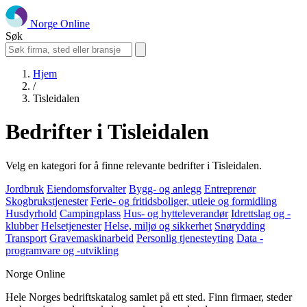
Norge Online
Søk
Hjem
/
Tisleidalen
Bedrifter i Tisleidalen
Velg en kategori for å finne relevante bedrifter i Tisleidalen.
Jordbruk
Eiendomsforvalter
Bygg- og anlegg
Entreprenør
Skogbrukstjenester
Ferie- og fritidsboliger, utleie og formidling
Husdyrhold
Campingplass
Hus- og hytteleverandør
Idrettslag og -
klubber
Helsetjenester
Helse, miljø og sikkerhet
Snørydding
Transport
Gravemaskinarbeid
Personlig tjenesteyting
Data -
programvare og -utvikling
Norge Online
Hele Norges bedriftskatalog samlet på ett sted. Finn firmaer, steder