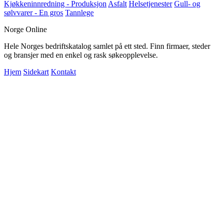
Kjøkkeninnredning - Produksjon
Asfalt
Helsetjenester
Gull- og
sølvvarer - En gros
Tannlege
Norge Online
Hele Norges bedriftskatalog samlet på ett sted. Finn firmaer, steder
og bransjer med en enkel og rask søkeopplevelse.
Hjem
Sidekart
Kontakt