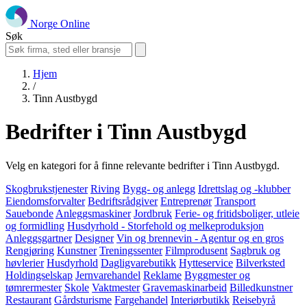
Norge Online
Søk
Hjem
/
Tinn Austbygd
Bedrifter i Tinn Austbygd
Velg en kategori for å finne relevante bedrifter i Tinn Austbygd.
Skogbrukstjenester
Riving
Bygg- og anlegg
Idrettslag og -klubber
Eiendomsforvalter
Bedriftsrådgiver
Entreprenør
Transport
Sauebonde
Anleggsmaskiner
Jordbruk
Ferie- og fritidsboliger, utleie
og formidling
Husdyrhold - Storfehold og melkeproduksjon
Anleggsgartner
Designer
Vin og brennevin - Agentur og en gros
Rengjøring
Kunstner
Treningssenter
Filmprodusent
Sagbruk og
høvlerier
Husdyrhold
Dagligvarebutikk
Hytteservice
Bilverksted
Holdingselskap
Jernvarehandel
Reklame
Byggmester og
tømrermester
Skole
Vaktmester
Gravemaskinarbeid
Billedkunstner
Restaurant
Gårdsturisme
Fargehandel
Interiørbutikk
Reisebyrå