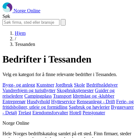
Norge Online
Søk
Hjem
/
Tessanden
Bedrifter i Tessanden
Velg en kategori for å finne relevante bedrifter i Tessanden.
Bygg- og anlegg
Kunstner
Jordbruk
Skole
Bedriftsrådgiver
Vandrerhjem og turisthytter
Skogbrukstjenester
Guider og
reiseledere
Campingplass
Transport
Idrettslag og -klubber
Entreprenør
Husdyrhold
Hytteservice
Renseanlegg - Drift
Ferie- og
fritidsboliger, utleie og formidling
Sagbruk og høvlerier
Byggevarer
- Detalj
Trelast
Eiendomsforvalter
Hotell
Pensjonater
Norge Online
Hele Norges bedriftskatalog samlet på ett sted. Finn firmaer, steder