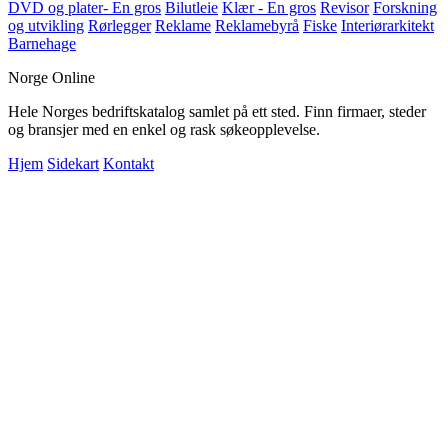
DVD og plater- En gros
Bilutleie
Klær - En gros
Revisor
Forskning
og utvikling
Rørlegger
Reklame
Reklamebyrå
Fiske
Interiørarkitekt
Barnehage
Norge Online
Hele Norges bedriftskatalog samlet på ett sted. Finn firmaer, steder
og bransjer med en enkel og rask søkeopplevelse.
Hjem
Sidekart
Kontakt