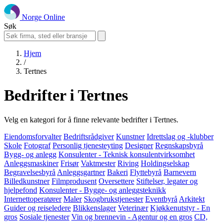
Norge Online
Søk
Hjem
/
Tertnes
Bedrifter i Tertnes
Velg en kategori for å finne relevante bedrifter i Tertnes.
Eiendomsforvalter
Bedriftsrådgiver
Kunstner
Idrettslag og -klubber
Skole
Fotograf
Personlig tjenesteyting
Designer
Regnskapsbyrå
Bygg- og anlegg
Konsulenter - Teknisk konsulentvirksomhet
Anleggsmaskiner
Frisør
Vaktmester
Riving
Holdingselskap
Begravelsesbyrå
Anleggsgartner
Bakeri
Flyttebyrå
Barnevern
Billedkunstner
Filmprodusent
Oversettere
Stiftelser, legater og
hjelpefond
Konsulenter - Bygge- og anleggsteknikk
Internettoperatører
Maler
Skogbrukstjenester
Eventbyrå
Arkitekt
Guider og reiseledere
Blikkenslager
Veterinær
Kjøkkenutstyr - En
gros
Sosiale tjenester
Vin og brennevin - Agentur og en gros
CD,