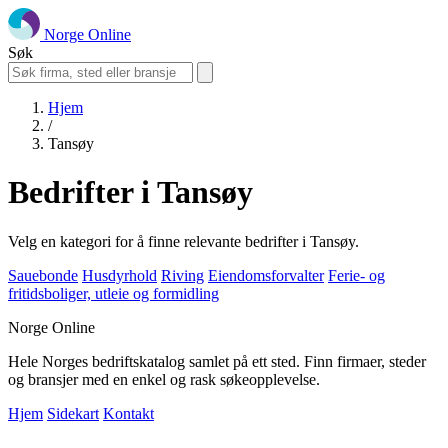
Norge Online
Søk
Hjem
/
Tansøy
Bedrifter i Tansøy
Velg en kategori for å finne relevante bedrifter i Tansøy.
Sauebonde
Husdyrhold
Riving
Eiendomsforvalter
Ferie- og
fritidsboliger, utleie og formidling
Norge Online
Hele Norges bedriftskatalog samlet på ett sted. Finn firmaer, steder
og bransjer med en enkel og rask søkeopplevelse.
Hjem
Sidekart
Kontakt