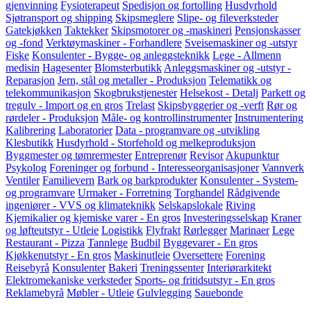
gjenvinning
Fysioterapeut
Spedisjon og fortolling
Husdyrhold
Sjøtransport og shipping
Skipsmeglere
Slipe- og fileverksteder
Gatekjøkken
Taktekker
Skipsmotorer og -maskineri
Pensjonskasser
og -fond
Verktøymaskiner - Forhandlere
Sveisemaskiner og -utstyr
Fiske
Konsulenter - Bygge- og anleggsteknikk
Lege - Allmenn
medisin
Hagesenter
Blomsterbutikk
Anleggsmaskiner og -utstyr -
Reparasjon
Jern, stål og metaller - Produksjon
Telematikk og
telekommunikasjon
Skogbrukstjenester
Helsekost - Detalj
Parkett og
tregulv - Import og en gros
Trelast
Skipsbyggerier og -verft
Rør og
rørdeler - Produksjon
Måle- og kontrollinstrumenter
Instrumentering
Kalibrering
Laboratorier
Data - programvare og -utvikling
Klesbutikk
Husdyrhold - Storfehold og melkeproduksjon
Byggmester og tømrermester
Entreprenør
Revisor
Akupunktur
Psykolog
Foreninger og forbund - Interesseorganisasjoner
Vannverk
Ventiler
Familievern
Bark og barkprodukter
Konsulenter - System-
og programvare
Urmaker - Forretning
Torghandel
Rådgivende
ingeniører - VVS og klimateknikk
Selskapslokale
Riving
Kjemikalier og kjemiske varer - En gros
Investeringsselskap
Kraner
og løfteutstyr - Utleie
Logistikk
Flyfrakt
Rørlegger
Marinaer
Lege
Restaurant - Pizza
Tannlege
Budbil
Byggevarer - En gros
Kjøkkenutstyr - En gros
Maskinutleie
Oversettere
Forening
Reisebyrå
Konsulenter
Bakeri
Treningssenter
Interiørarkitekt
Elektromekaniske verksteder
Sports- og fritidsutstyr - En gros
Reklamebyrå
Møbler - Utleie
Gulvlegging
Sauebonde