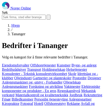
Norge Online
Søk
Hjem
/
Tananger
Bedrifter i Tananger
Velg en kategori for å finne relevante bedrifter i Tananger.
Eiendomsforvalter
Offshoretjenester
Kunstner
Bygg- og anlegg
Bedriftsrådgiver
Transport
Holdingselskap
Helsetjenester
Konsulenter - Teknisk konsulentvirksomhet
Skole
Idrettslag og -
klubber
Oljeindustri
Gartnerier og planteskoler
Postordre
Designer
Anleggsmaskiner og -utstyr - Forhandler
Oljeselskap
Anleggsmaskiner
Forskning og utvikling
Vaktmester
Elektroniske
komponenter og produkter - En gros
Regnskapsbyrå
Mekanisk
verksted
Materialkontroll og kvalitetsteknikk
Jordbruk
Rekruttering
Frisør
Billedkunstner
Personlig tjenesteyting
Anleggsgartner
Kiropraktor
Fotograf
Hotell
Offshoreutstyr
Reklame
Avfall og