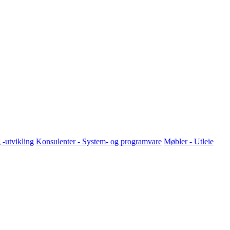
-utvikling
Konsulenter - System- og programvare
Møbler - Utleie