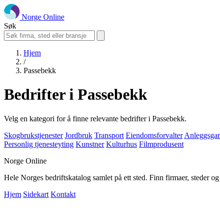
Norge Online
Søk
Hjem
/
Passebekk
Bedrifter i Passebekk
Velg en kategori for å finne relevante bedrifter i Passebekk.
Skogbrukstjenester
Jordbruk
Transport
Eiendomsforvalter
Anleggsgar
Personlig tjenesteyting
Kunstner
Kulturhus
Filmprodusent
Norge Online
Hele Norges bedriftskatalog samlet på ett sted. Finn firmaer, steder o
Hjem
Sidekart
Kontakt