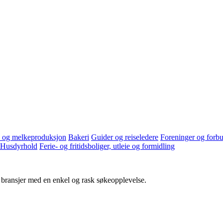
d og melkeproduksjon
Bakeri
Guider og reiseledere
Foreninger og forbu
Husdyrhold
Ferie- og fritidsboliger, utleie og formidling
g bransjer med en enkel og rask søkeopplevelse.