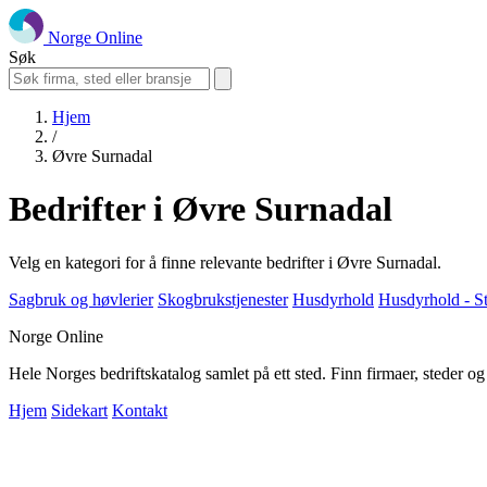
Norge Online
Søk
Hjem
/
Øvre Surnadal
Bedrifter i Øvre Surnadal
Velg en kategori for å finne relevante bedrifter i Øvre Surnadal.
Sagbruk og høvlerier
Skogbrukstjenester
Husdyrhold
Husdyrhold - S
Norge Online
Hele Norges bedriftskatalog samlet på ett sted. Finn firmaer, steder o
Hjem
Sidekart
Kontakt