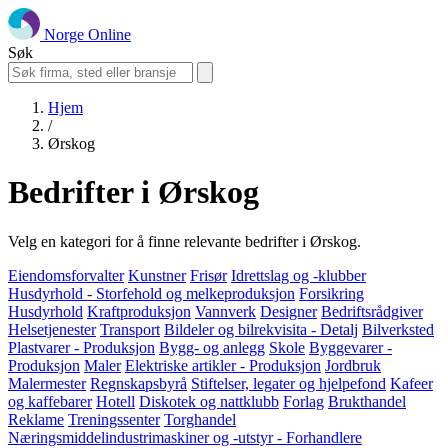
Norge Online
Søk
Hjem
/
Ørskog
Bedrifter i Ørskog
Velg en kategori for å finne relevante bedrifter i Ørskog.
Eiendomsforvalter
Kunstner
Frisør
Idrettslag og -klubber
Husdyrhold - Storfehold og melkeproduksjon
Forsikring
Husdyrhold
Kraftproduksjon
Vannverk
Designer
Bedriftsrådgiver
Helsetjenester
Transport
Bildeler og bilrekvisita - Detalj
Bilverksted
Plastvarer - Produksjon
Bygg- og anlegg
Skole
Byggevarer -
Produksjon
Maler
Elektriske artikler - Produksjon
Jordbruk
Malermester
Regnskapsbyrå
Stiftelser, legater og hjelpefond
Kafeer
og kaffebarer
Hotell
Diskotek og nattklubb
Forlag
Brukthandel
Reklame
Treningssenter
Torghandel
Næringsmiddelindustrimaskiner og -utstyr - Forhandlere