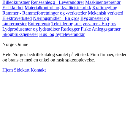
Billedkunstner
Renseanlegg - Leverandører
Maskinentreprenør
Elsikkerhet
Materialkontroll og kvalitetsteknikk
Kraftmegling
Rammer - Rammeforretninger og -verksteder
Mekanisk verksted
Elektroverksted
Næringsmidler - En gros
Byggmester og
tømrermester
Entreprenør
Tekstiler og -utstyrsvarer - En gros
Lydprodusenter og lydstudioer
Rørlegger
Fiske
Anleggsgartner
Skogbrukstjenester
Hus- og hytteleverandør
Norge Online
Hele Norges bedriftskatalog samlet på ett sted. Finn firmaer, steder
og bransjer med en enkel og rask søkeopplevelse.
Hjem
Sidekart
Kontakt