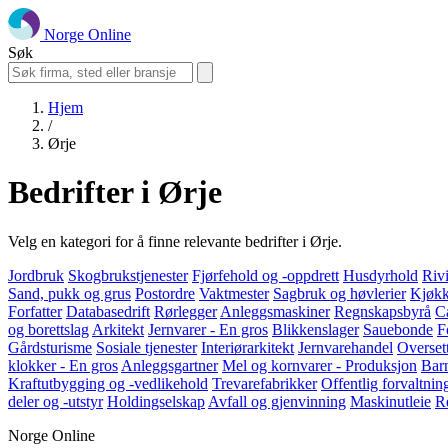
Norge Online
Søk
Hjem
/
Ørje
Bedrifter i Ørje
Velg en kategori for å finne relevante bedrifter i Ørje.
Jordbruk
Skogbrukstjenester
Fjørfehold og -oppdrett
Husdyrhold
Riv
Sand, pukk og grus
Postordre
Vaktmester
Sagbruk og høvlerier
Kjøkk
Forfatter
Databasedrift
Rørlegger
Anleggsmaskiner
Regnskapsbyrå
C
og borettslag
Arkitekt
Jernvarer - En gros
Blikkenslager
Sauebonde
F
Gårdsturisme
Sosiale tjenester
Interiørarkitekt
Jernvarehandel
Overset
klokker - En gros
Anleggsgartner
Mel og kornvarer - Produksjon
Bar
Kraftutbygging og -vedlikehold
Trevarefabrikker
Offentlig forvaltnin
deler og -utstyr
Holdingselskap
Avfall og gjenvinning
Maskinutleie
R
Norge Online