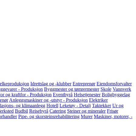
melkeproduksjon
Idrettslag og -klubber
Entreprenør
Eiendomsforvalter
ggevarer - Produksjon
Byggmester og tømrermester
Skole
Vannverk
or og kraftfor - Produksjon
Eventbyrå
Helsetjenester
Boligbyggelag
renør
Anleggsmaskiner og -utstyr - Produksjon
Elektriker
lasjons- og klimaanlegg
Hotell
Leketøy - Detalj
Taktekker
Ur og
erksted
Budbil
Reisebyrå
Catering
Steiner og mineraler
Frisør
orhandler
Pipe- og skorsteinsrehabilitering
Murer
Maskiner, motorer, -