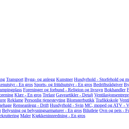
ing
Transport
Bygg- og anlegg
Kunstner
Husdyrhold - Storfehold og 
enutstyr - En gros
Sports- og fritidsutstyr - En gros
Bedriftsrådgiver
By
ampingplass
Foreninger og forbund - Religion og livssyn
Bokhandler
F
orening
Klær - En gros
Trelast
Gaveartikler - Detalj
Ventilasjonsentrep
tere
Reklame
Personlig tjenesteyting
Blomsterbutikk
Trafikkskole
Venti
nehage
Renseanlegg - Drift
Husdyrhold - Svin
MC, moped og ATV - V
g
Belysning og belysningsarmaturer - En gros
Bilutleie
Ovn og peis - F
ekruttering
Maler
Kjøkkeninnredning - En gros