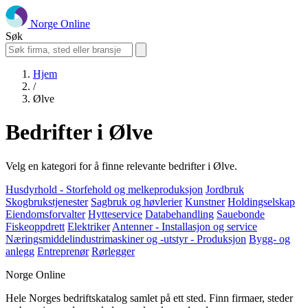
Norge Online
Søk
Hjem
/
Ølve
Bedrifter i Ølve
Velg en kategori for å finne relevante bedrifter i Ølve.
Husdyrhold - Storfehold og melkeproduksjon
Jordbruk
Skogbrukstjenester
Sagbruk og høvlerier
Kunstner
Holdingselskap
Eiendomsforvalter
Hytteservice
Databehandling
Sauebonde
Fiskeoppdrett
Elektriker
Antenner - Installasjon og service
Næringsmiddelindustrimaskiner og -utstyr - Produksjon
Bygg- og
anlegg
Entreprenør
Rørlegger
Norge Online
Hele Norges bedriftskatalog samlet på ett sted. Finn firmaer, steder