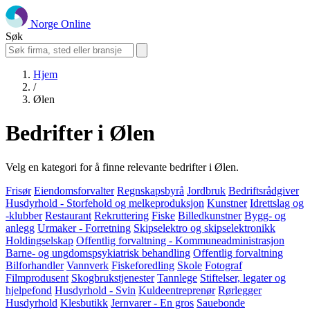
Norge Online
Søk
Hjem
/
Ølen
Bedrifter i Ølen
Velg en kategori for å finne relevante bedrifter i Ølen.
Frisør
Eiendomsforvalter
Regnskapsbyrå
Jordbruk
Bedriftsrådgiver
Husdyrhold - Storfehold og melkeproduksjon
Kunstner
Idrettslag og
-klubber
Restaurant
Rekruttering
Fiske
Billedkunstner
Bygg- og
anlegg
Urmaker - Forretning
Skipselektro og skipselektronikk
Holdingselskap
Offentlig forvaltning - Kommuneadministrasjon
Barne- og ungdomspsykiatrisk behandling
Offentlig forvaltning
Bilforhandler
Vannverk
Fiskeforedling
Skole
Fotograf
Filmprodusent
Skogbrukstjenester
Tannlege
Stiftelser, legater og
hjelpefond
Husdyrhold - Svin
Kuldeentreprenør
Rørlegger
Husdyrhold
Klesbutikk
Jernvarer - En gros
Sauebonde