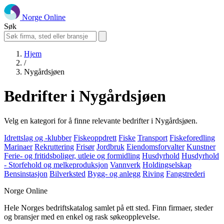
Norge Online
Søk
Hjem
/
Nygårdsjøen
Bedrifter i Nygårdsjøen
Velg en kategori for å finne relevante bedrifter i Nygårdsjøen.
Idrettslag og -klubber
Fiskeoppdrett
Fiske
Transport
Fiskeforedling
Marinaer
Rekruttering
Frisør
Jordbruk
Eiendomsforvalter
Kunstner
Ferie- og fritidsboliger, utleie og formidling
Husdyrhold
Husdyrhold
- Storfehold og melkeproduksjon
Vannverk
Holdingselskap
Bensinstasjon
Bilverksted
Bygg- og anlegg
Riving
Fangstrederi
Norge Online
Hele Norges bedriftskatalog samlet på ett sted. Finn firmaer, steder
og bransjer med en enkel og rask søkeopplevelse.