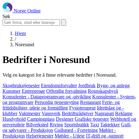
Norge Online
Søk
Hjem
/
Noresund
Bedrifter i Noresund
Velg en kategori for å finne relevante bedrifter i Noresund.
Skogbrukstjenester
Eiendomsforvalter
Jordbruk
Bygg- og anlegg
Kunstner
Entreprenør
Offentlig forvaltning
Regnskapsbyrå
Konsulenter - Dataprogramvare og -utvikling
Konsulenter - System-
og programvare
Personlig tjenesteyting
Restaurant
Ferie- og
fritidsboliger, utleie og formidling
Fysioterapeut
Idrettslag og -
klubber
Vaktmester
Vannverk
Bedriftsrådgiver
Naprapati
Reklame
Husdyrhold
Campingplass
Designer
Grafiske tjenester
Webhotell og
serverutleie
Bilverksted
Riving
Sportsbutikk
Taxi
Taktekker
Gull-
og sølvvarer - Produksjon
Gullsmed - Forretning
Møbler -
Produksjon
Helsetjenester
Møbler - Utleie
IT-drift og -support