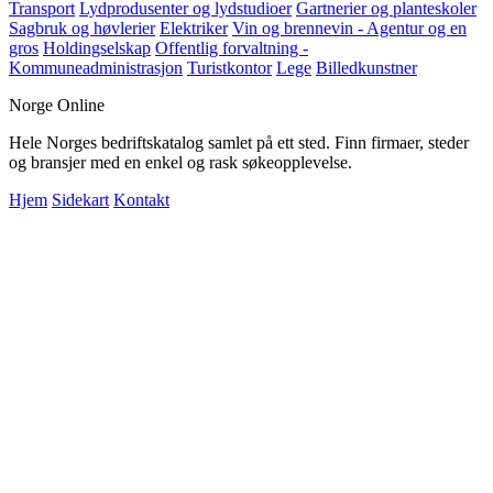
Transport
Lydprodusenter og lydstudioer
Gartnerier og planteskoler
Sagbruk og høvlerier
Elektriker
Vin og brennevin - Agentur og en
gros
Holdingselskap
Offentlig forvaltning -
Kommuneadministrasjon
Turistkontor
Lege
Billedkunstner
Norge Online
Hele Norges bedriftskatalog samlet på ett sted. Finn firmaer, steder
og bransjer med en enkel og rask søkeopplevelse.
Hjem
Sidekart
Kontakt