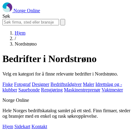
Norge Online
Søk
Hjem
/
Nordstrøno
Bedrifter i Nordstrøno
Velg en kategori for å finne relevante bedrifter i Nordstrøno.
Fiske
Fotograf
Designer
Bedriftsrådgiver
Maler
Idrettslag og -
klubber
Sauebonde
Rengjøring
Maskinentreprenør
Vaktmester
Norge Online
Hele Norges bedriftskatalog samlet på ett sted. Finn firmaer, steder
og bransjer med en enkel og rask søkeopplevelse.
Hjem
Sidekart
Kontakt