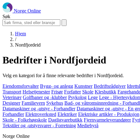
Norge Online
Søk
Hjem
/
Nordfjordeid
Bedrifter i Nordfjordeid
Velg en kategori for å finne relevante bedrifter i Nordfjordeid.
Eiendomsforvalter
Bygg- og anlegg
Kunstner
Bedriftsrådgiver
Idrett
Transport
Helsetjenester
Frisør
Forfatter
Skole
Klesbutikk
Fargehande
Veterinær
Golfbaner og -klubber
Psykolog
Lege
Lege - Hjertesykdo
Designer
Familievern
Sykehus
Bad- og våtromsinnredning - Forhandl
Datamaskiner og -utstyr - Forhandler
Datamaskiner og -utstyr - En gr
Forhandler
Elektroverksted
Elektriker
Elektriske artikler - Produksjon
Skole - Folkehøgskole
Dagligvarebutikk
Fjernvarmeleverandører
Fyr
Tekstiler og -utstyrsvarer - Forretning
Mediebyrå
Norge Online