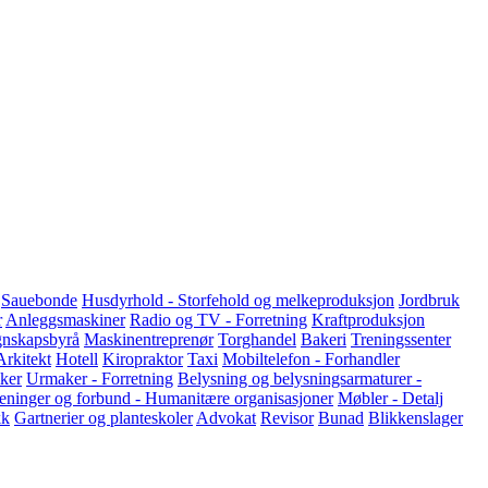
Sauebonde
Husdyrhold - Storfehold og melkeproduksjon
Jordbruk
r
Anleggsmaskiner
Radio og TV - Forretning
Kraftproduksjon
nskapsbyrå
Maskinentreprenør
Torghandel
Bakeri
Treningssenter
Arkitekt
Hotell
Kiropraktor
Taxi
Mobiltelefon - Forhandler
ker
Urmaker - Forretning
Belysning og belysningsarmaturer -
eninger og forbund - Humanitære organisasjoner
Møbler - Detalj
kk
Gartnerier og planteskoler
Advokat
Revisor
Bunad
Blikkenslager