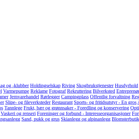
slag og -klubber
Holdingselskap
Riving
Skogbrukstjenester
Husdyrhold
l
Varmepumpe
Reklame
Fotograf
Rekruttering
Bilverksted
Entreprenø
mmer
Jernvarehandel
Rørlegger
Campingplass
Offentlig forvaltning
Reg
er
Slipe- og fileverksteder
Restaurant
Sports- og fritidsutstyr - En gros
os
Tannlege
Frukt, bær og grønnsaker - Foredling og konservering
Opti
Vaskeri og renseri
Foreninger og forbund - Interesseorganisasjoner
For
ingsanlegg
Sand, pukk og grus
Skianlegg og alpinanlegg
Blomsterbuti